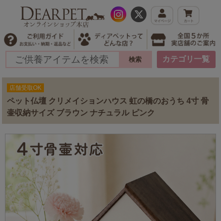
カテゴリ一覧
店舗受取OK
ペット仏壇 クリメイションハウス 虹の橋のおうち 4寸 骨
壷収納サイズ ブラウン ナチュラル ピンク