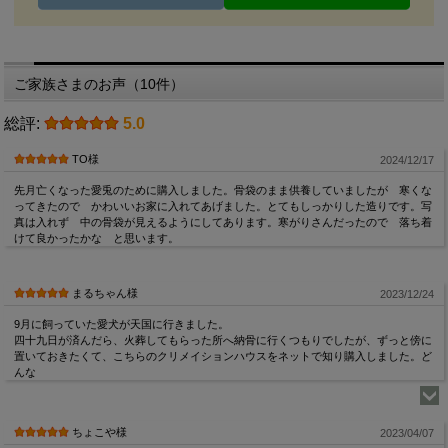
ご家族さまのお声（10件）
総評:
5.0
TO様
2024/12/17
先月亡くなった愛兎のために購入しました。骨袋のまま供養していましたが 寒くな
ってきたので かわいいお家に入れてあげました。とてもしっかりした造りです。写
真は入れず 中の骨袋が見えるようにしてあります。寒がりさんだったので 落ち着
けて良かったかな と思います。
まるちゃん様
2023/12/24
9月に飼っていた愛犬が天国に行きました。
四十九日が済んだら、火葬してもらった所へ納骨に行くつもりでしたが、ずっと傍に
置いておきたくて、こちらのクリメイションハウスをネットで知り購入しました。ど
んな
ちょこや様
2023/04/07