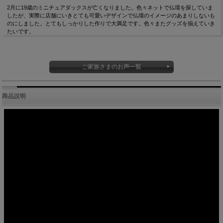
2月に19歳のミニチュアダックスが亡くなりました。色々ネットで仏壇を探していま
したが、実際に店舗にいきとても可愛いデザインで仏壇のイメージのあまりしないも
のにしました。とてもしっかりした作りで大満足です。色々またグッズを揃えていき
たいです。
ご家族さまのお声一覧
商品説明