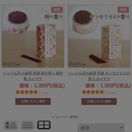
ペット仏具 お線香 和遊 桜の香り 桜特
ペット仏具お線香 和遊 キンモクセイの
集 カメヤマ
香り カメヤマ
価格：1,320円(税込)
価格：1,320円(税込)
5.0 (1件)
5.0 (2件)
1 / 1ページ
（全8件）