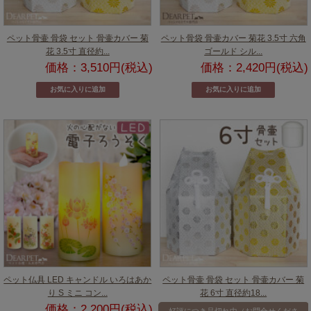
ペット骨壷 骨袋 セット 骨壷カバー 菊
ペット骨袋 骨壷カバー 菊花 3.5寸 六角
花 3.5寸 直径約...
ゴールド シル...
価格：3,510円(税込)
価格：2,420円(税込)
ペット仏具 LED キャンドル いろはあか
ペット骨壷 骨袋 セット 骨壷カバー 菊
り S ミニ コン...
花 6寸 直径約18...
価格：2,200円(税込)
好評につき品切れ中（お問合せくださ