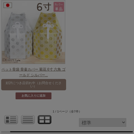
ペット骨袋 骨壷カバー 菊花 6寸 六角 ゴ
ールド シルバー...
好評につき品切れ中（お問合せくださ
い）
1 / 1ページ
（全7件）