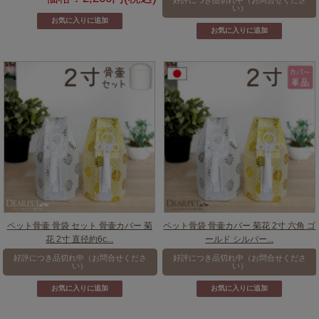
い）
ペット骨壷 骨袋 セット 骨壷カバー 菊
ペット骨袋 骨壷カバー 菊花 2寸 六角 ゴ
花 2寸 直径約6c...
ールド シルバー...
好評につき品切れ中（お問合せくださ
好評につき品切れ中（お問合せくださ
い）
い）