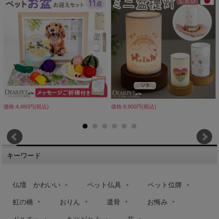
価格:4,480円(税込)
価格:8,900円(税込)
キーワード
仏壇 かわいい
ペット仏具
ペット位牌
虹の橋
おりん
遺骨
お悔み