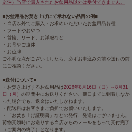
※注）当店で購入されたお盆用品以外は受付できません。
■お盆用品お焚き上げにて承れない品目の例■
・当店以外でご購入・お求めいただいたお盆用品各種
・フードやおやつ
・首輪、リード、お洋服など
・お骨やご遺体
・お位牌
ご不明な点がございましたら、必ずお申込みの前や送付の前
にご相談ください。
■送付について■
・お焚き上げするお盆用品は
2026年8月16日（日）～8月31
日（月）
の期間中にお送りください。期日までに到着しなか
った場合でも、返金はいたしかねます。
・配送料はお客さまご負担でお願いいたします。
・「お焚き上げ証明書」などの発行、発送はございません。
荷物受領時にお送りする当店からのメールをもって受付完了
（ご案内の終了）となります。