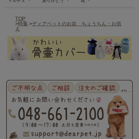
ドルチェ
ありがとう
花
TOP
>
特集
>
ディアペットのお盆 ちょうちん・お供
え