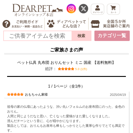
カテゴリ一覧
ご家族さまの声
ペット仏具 丸布団 おりんセット ミニ 国産 【送料無料】
総評：
5.0 (1件)
1 / 1ページ（全1件）
おもちゃん家様
2025/04/19
祖母の家の仏壇にあったような、渋い丸いフォルムのお座布団にのった、金色の
おりん。
人間と同じようだなと思い、亡くなった愛猫がまた愛しくなりました。
澄んだチーンという音に、心が穏やかになります。
製品としては、おりんもお座布も棒もしっかりとした重厚な作りでとても満足で
す。