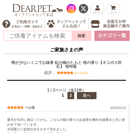
カテゴリ一覧
ご家族さまの声
煙が少ないミニ寸お線香 虹の橋のたもと 桜の香り【ネコポス対
応】 桜特集
総評：
4.9 (11件)
1 / 2ページ（全11件）
1
2
次へ
ベル様
2025/01/19
愛犬が10月に旅立ってから、こちらの桜の香りのお線香を横向き線香台と共に使
わせて頂いています。
今回新たに追加注文をさせて頂きました。