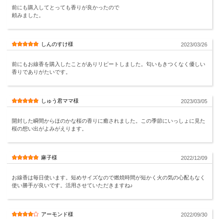
前にも購入してとっても香りが良かったので
頼みました。
しんのすけ様
2023/03/26
前にもお線香を購入したことがありリピートしました。匂いもきつくなく優しい
香りでありがたいです。
しゅう君ママ様
2023/03/05
開封した瞬間からほのかな桜の香りに癒されました。この季節にいっしょに見た
桜の想い出がよみがえります。
麻子様
2022/12/09
お線香は毎日使います。短めサイズなので燃焼時間が短かく火の気の心配もなく
使い勝手が良いです。活用させていただきますね♪
アーモンド様
2022/09/30