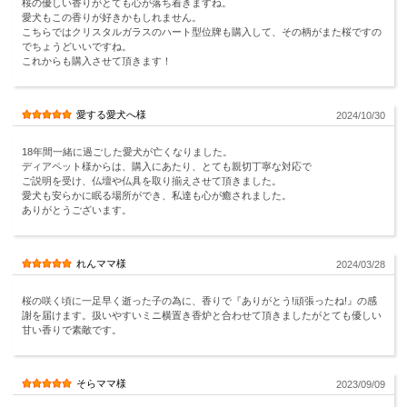
桜の優しい香りがとても心が落ち着きますね。
愛犬もこの香りが好きかもしれません。
こちらではクリスタルガラスのハート型位牌も購入して、その柄がまた桜ですの
でちょうどいいですね。
これからも購入させて頂きます！
愛する愛犬へ様
2024/10/30
18年間一緒に過ごした愛犬が亡くなりました。
ディアペット様からは、購入にあたり、とても親切丁寧な対応で
ご説明を受け、仏壇や仏具を取り揃えさせて頂きました。
愛犬も安らかに眠る場所ができ、私達も心が癒されました。
ありがとうございます。
れんママ様
2024/03/28
桜の咲く頃に一足早く逝った子の為に、香りで『ありがとう!頑張ったね!』の感
謝を届けます。扱いやすいミニ横置き香炉と合わせて頂きましたがとても優しい
甘い香りで素敵です。
そらママ様
2023/09/09