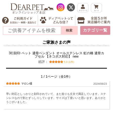
カテゴリ一覧
ご家族さまの声
3行刻印 ペット 遺骨ペンダント オールステンレス 虹の橋 遺骨カ
プセル 【ネコポス対応】 new
総評：
5.0 (1件)
1 / 1ページ（全1件）
マロン様
2024/08/23
早い対応としっかりと刻印されていて、また造りも丈夫で満足しています。ステ
ンレスなので割とずっしりしています。サイズは丁度いいと思います。ありがと
うございました。