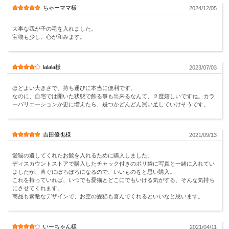
ちゃーママ様
2024/12/05
大事な我が子の毛を入れました。
宝物も少し。心が和みます。
lalala様
2023/07/03
ほどよい大きさで、持ち運びに本当に便利です。
なのに、自宅では開いた状態で飾る事も出来るなんて、２度嬉しいですね。カラ
ーバリエーションか更に増えたら、幾つかどんどん買い足していけそうです。
吉田優也様
2021/09/13
愛猫の遺してくれたお髭を入れるために購入しました。
ディスカウントストアで購入したチャック付きのポリ袋に写真と一緒に入れてい
ましたが、直ぐにぼろぼろになるので、いいものをと思い購入。
これを持っていれば、いつでも愛猫とどこにでもいける気がする、そんな気持ち
にさせてくれます。
商品も素敵なデザインで、お空の愛猫も喜んでくれるといいなと思います。
いーちゃん様
2021/04/11