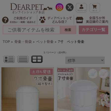
カテゴリ一覧
TOP
骨壷・骨袋
ペット骨壷
7寸 ペット骨壷
>
>
>
1 / 1ページ
（全4件）