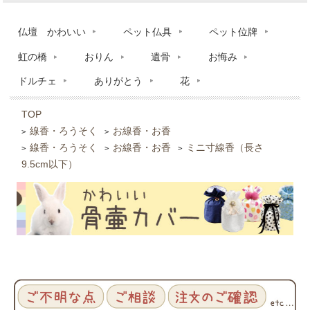
仏壇 かわいい
ペット仏具
ペット位牌
虹の橋
おりん
遺骨
お悔み
ドルチェ
ありがとう
花
TOP
線香・ろうそく
お線香・お香
>
>
線香・ろうそく
お線香・お香
ミニ寸線香（長さ
>
>
>
9.5cm以下）