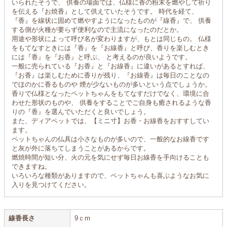
いられたそうで、 供養の場面では、仏様に香の粉末を燃やして祈り
を伝える『お焼香』として供えていたそうです。 時代を経て、
『香』を線状に固めて燃やすようになったものが『線香』で、 供養
する側が火種が要らず便利なので主流になったのだとか。
用途や形状によって呼び名が変わりますが、もとは同じもの。 仏様
をもてなすときには『香』を『お線香』と呼び、香りを楽しむとき
には『香』を『お香』と呼ぶ、 と考えるのが良いようです。
一般に売られている『お香』と『お線香』に違いがあるとすれば、
『お香』は楽しむために香りが残り、『お線香』は毎日のことなの
でほのかに香るものや 煙が少ないものが多いという点でしょうか。
香りで仏様となったペットちゃんをもてなすだけでなく、環境に合
わせた形状のものや、 供養をすることでご自身も癒されるような香
りの『香』を選んでいただくと良いでしょう。
また、ディアペットでは、【ミニ寸】お香・お線香をおすすしてい
ます。
ペットちゃんの仏具は小さなものが多いので、一般的なお線香です
と灰が外に落ちてしまうことがあるからです。
燃焼時間が短い分、火の元を気にせず毎日お線香を手向けることも
できますね。
いろいろな種類がありますので、ペットちゃんも喜ぶようなお気に
入りを見つけてください。
線香長さ
9ｃm