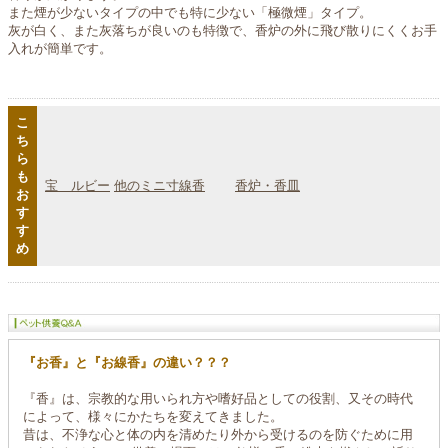
また煙が少ないタイプの中でも特に少ない「極微煙」タイプ。
灰が白く、また灰落ちが良いのも特徴で、香炉の外に飛び散りにくくお手
入れが簡単です。
こ
ち
ら
も
宝 ルビー
他のミニ寸線香
香炉・香皿
お
す
す
め
『お香』と『お線香』の違い？？？
『香』は、宗教的な用いられ方や嗜好品としての役割、又その時代
によって、様々にかたちを変えてきました。
昔は、不浄な心と体の内を清めたり外から受けるのを防ぐために用