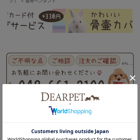
グ）
遺骨ペンダント
>