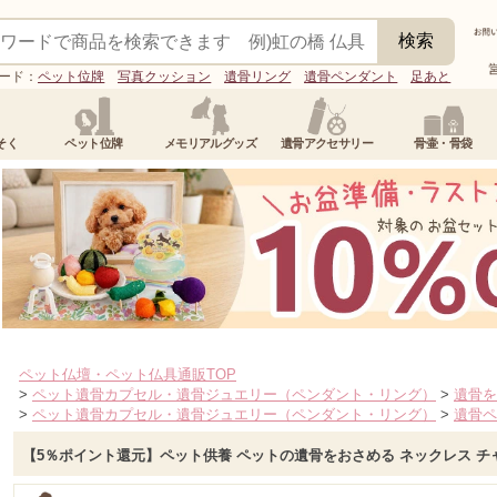
ード：
ペット位牌
写真クッション
遺骨リング
遺骨ペンダント
足あと
そく
ペット位牌
メモリアルグッズ
遺骨アクセサリー
骨壷・骨袋
ペット仏壇・ペット仏具通販TOP
>
ペット遺骨カプセル・遺骨ジュエリー（ペンダント・リング）
>
遺骨を
>
ペット遺骨カプセル・遺骨ジュエリー（ペンダント・リング）
>
遺骨ペ
【5％ポイント還元】ペット供養 ペットの遺骨をおさめる ネックレス チ