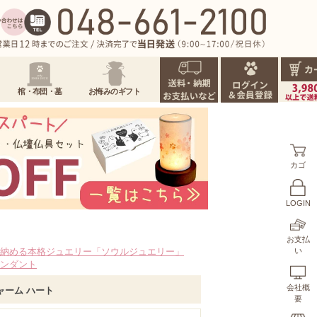
棺・布団・墓
お悔みのギフト
カゴ
LOGIN
お支払
納める本格ジュエリー「ソウルジュエリー」
い
ンダント
会社概
ャーム ハート
要