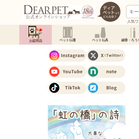
人気ワ
ペット仏壇
ペット仏具
線香・ろう
お盆用品