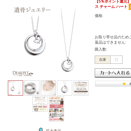
【5％ポイント還元】
ス チャーム ハート
価格:
お取り寄せ品のため
返品はできません:
購入数:
在庫
〇
拡大表示