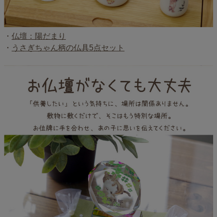
・
仏壇：陽だまり
・
うさぎちゃん柄の仏具5点セット