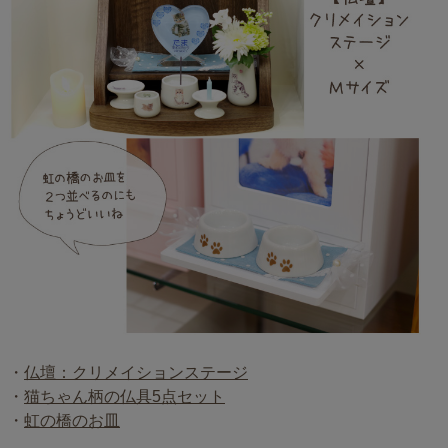
・
仏壇：クリメイションステージ
・
猫ちゃん柄の仏具5点セット
・
虹の橋のお皿