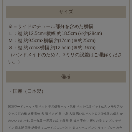
サイズ
※＝サイドのチュール部分を含めた横幅
Ｌ：縦 約12.5cm×横幅 約18.5cm (※約28cm)
Ｍ：縦 約9.5cm×横幅 約17cm (※約25cm)
Ｓ：縦 約7cm×横幅 約12.5cm (※約19cm)
（ハンドメイドのため2、3ミリの誤差はご理解くださ
い。）
備考
・国産（日本製）
関連ワード：ペット用 ペット 手元供養 ペット供養 ペット仏壇 ペット仏具 メモリアル
グッズ 虹の橋 火葬 動物 犬 猫 うさぎ 鳥 小鳥 人気 思い出 ペットロス症候群 お供え か
わいい おしゃれ 四十九日 一周忌 お盆 お彼岸 盆 彼岸 手作り 祈りの場 シンプル デザ
イン 日本製 国産 納骨堂 ミニサイズ コンパクト 省スペース ピンク ライトブルー 水色