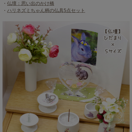
・
仏壇：思い出のかけ橋
・
ハリネズミちゃん柄の仏具5点セット