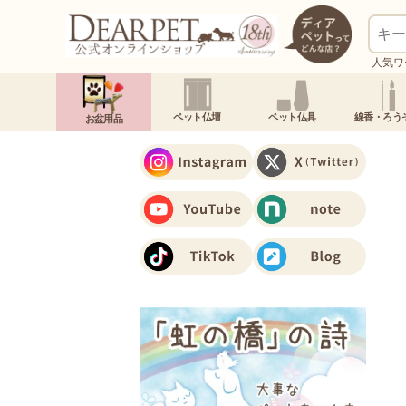
人気ワ
ペット仏壇
ペット仏具
線香・ろう
お盆用品