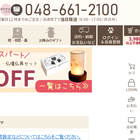
棺・布団・墓
お悔みのギフト
カゴ
LOGIN
お支払
い
ヤマ
会社概
要