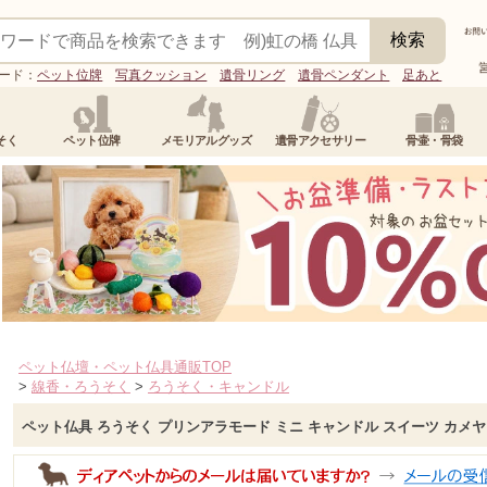
ード：
ペット位牌
写真クッション
遺骨リング
遺骨ペンダント
足あと
そく
ペット位牌
メモリアルグッズ
遺骨アクセサリー
骨壷・骨袋
ペット仏壇・ペット仏具通販TOP
>
線香・ろうそく
>
ろうそく・キャンドル
ペット仏具 ろうそく プリンアラモード ミニ キャンドル スイーツ カメ