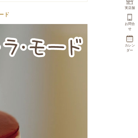
実店舗
ード
お問合
せ
カレン
ダー