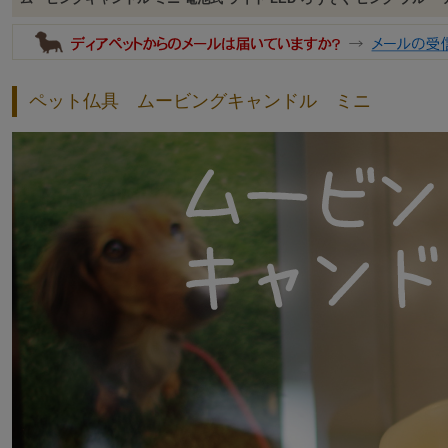
ペット仏具 ムービングキャンドル ミニ