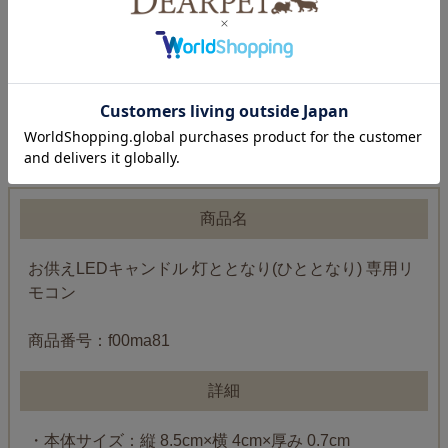
商品名
お供えLEDキャンドル 灯ととなり(ひととなり) 専用リ
モコン
商品番号：f00ma81
詳細
・本体サイズ：縦 8.5cm×横 4cm×厚み 0.7cm