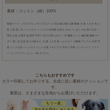
素材：コットン（綿）100%
関連ワード：メモリアル メモリアルグッズ 虹の橋 供養 火葬 動物 犬 猫 うさぎ 鳥 小
鳥 人気 思い出 ペットロス ペットロス症候群 お供え かわいい おしゃれ 四十九日 一
周忌 お盆 お彼岸 盆 彼岸 手作り 祈りの場 かわいい 布 編物 ニット 編み物 織物 オー
ダー 思い出 記念 祈りの場 わた 犬 猫 うさぎ 鳥 ハムスター 小動物 アニマル 自宅 写
真 ペット仏具 ペットロス ペット仏壇 メモリアル 手作り 作家 ハンドメイド ソファ
ー インテリア いっしょ 一緒 オブジェ
こちらもおすすめです
カラー印刷してお作りする、合皮に近い素材のクッションで
す。
裏面は、さまざまな生地からお選びいただけます。