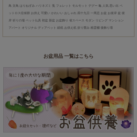
鳥 文鳥 はりねずみ ハリネズミ 兎 フェレット モルモット デグー 亀 人気 思い出 ペ
ットロス症候群 お供え 可愛い かわいい おしゃれ 四十九日 一周忌 お盆 お彼岸 盆 彼
岸 祈りの場 ペット仏具 初盆 新盆 お盆飾り 省スペース モダン リビング マンション
アパート オリジナル ディアペット 経机 お供え机 折り畳み 精霊棚 後飾り壇
お盆用品 一覧はこちら