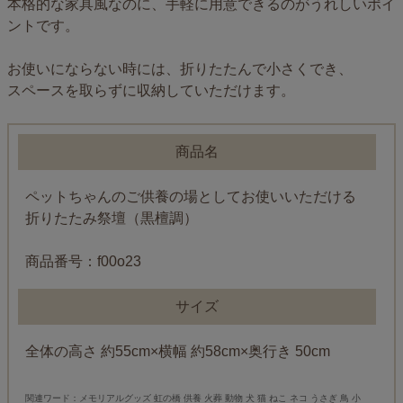
本格的な家具風なのに、手軽に用意できるのがうれしいポイ
ントです。
お使いにならない時には、折りたたんで小さくでき、
スペースを取らずに収納していただけます。
商品名
ペットちゃんのご供養の場としてお使いいただける
折りたたみ祭壇（黒檀調）
商品番号：f00o23
サイズ
全体の高さ 約55cm×横幅 約58cm×奥行き 50cm
関連ワード：メモリアルグッズ 虹の橋 供養 火葬 動物 犬 猫 ねこ ネコ うさぎ 鳥 小