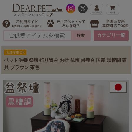
カテゴリ一覧
店舗受取OK
ペット供養 祭壇 折り畳み お盆 仏壇 供養台 国産 黒檀調 家
具 ブラウン 茶色