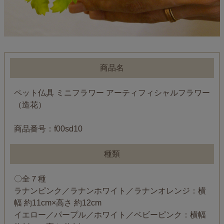
商品名
ペット仏具 ミニフラワー アーティフィシャルフラワー
（造花）
商品番号：f00sd10
種類
〇全７種
ラナンピンク／ラナンホワイト／ラナンオレンジ：横
幅 約11cm×高さ 約12cm
イエロー／パープル／ホワイト／ベビーピンク：横幅