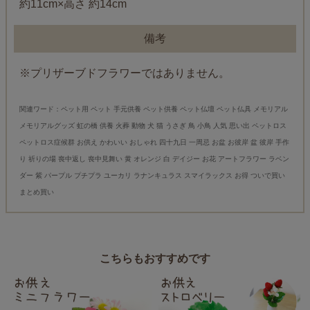
約11cm×高さ 約14cm
備考
※プリザーブドフラワーではありません。
関連ワード：ペット用 ペット 手元供養 ペット供養 ペット仏壇 ペット仏具 メモリアル
メモリアルグッズ 虹の橋 供養 火葬 動物 犬 猫 うさぎ 鳥 小鳥 人気 思い出 ペットロス
ペットロス症候群 お供え かわいい おしゃれ 四十九日 一周忌 お盆 お彼岸 盆 彼岸 手作
り 祈りの場 喪中返し 喪中見舞い 黄 オレンジ 白 デイジー お花 アートフラワー ラベン
ダー 紫 パープル プチプラ ユーカリ ラナンキュラス スマイラックス お得 ついで買い
まとめ買い
こちらもおすすめです