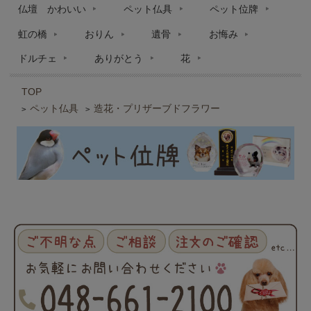
仏壇 かわいい
ペット仏具
ペット位牌
虹の橋
おりん
遺骨
お悔み
ドルチェ
ありがとう
花
TOP
ペット仏具
造花・プリザーブドフラワー
>
>