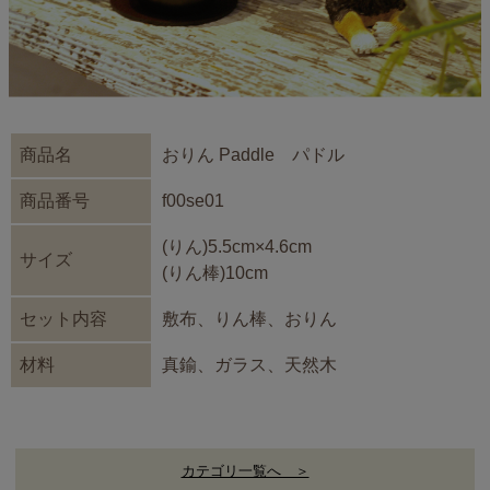
商品名
おりん Paddle パドル
商品番号
f00se01
(りん)5.5cm×4.6cm
サイズ
(りん棒)10cm
セット内容
敷布、りん棒、おりん
材料
真鍮、ガラス、天然木
カテゴリ一覧へ ＞