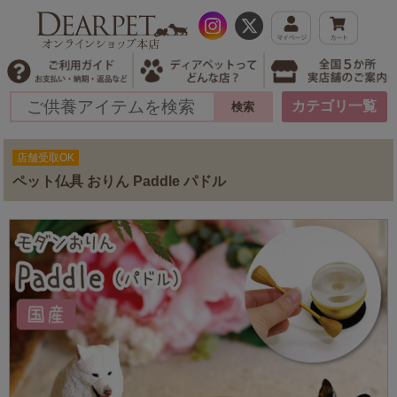
カテゴリ一覧
店舗受取OK
ペット仏具 おりん Paddle パドル