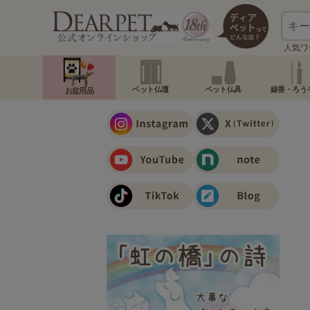
人気ワ
ペット仏壇
ペット仏具
線香・ろう
お盆用品