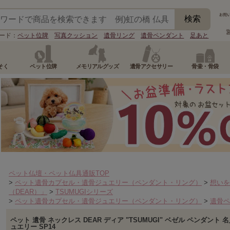
ード：
ペット位牌
写真クッション
遺骨リング
遺骨ペンダント
足あと
そく
ペット位牌
メモリアルグッズ
遺骨アクセサリー
骨壷・骨袋
ペット仏壇・ペット仏具通販TOP
>
ペット遺骨カプセル・遺骨ジュエリー（ペンダント・リング）
>
想いを
（DEAR）」
>
TSUMUGIシリーズ
>
ペット遺骨カプセル・遺骨ジュエリー（ペンダント・リング）
>
遺骨ペ
ペット 遺骨 ネックレス DEAR ディア "TSUMUGI" ベゼル ペンダン
ュエリー SP14