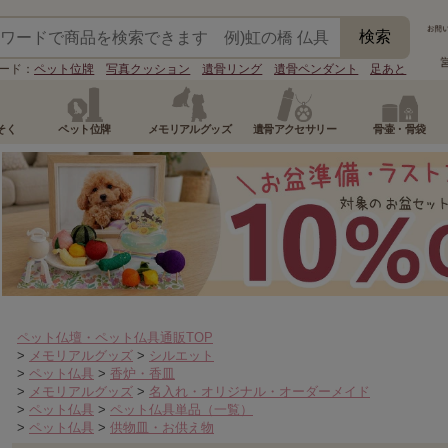
ード：
ペット位牌
写真クッション
遺骨リング
遺骨ペンダント
足あと
そく
ペット位牌
メモリアルグッズ
遺骨アクセサリー
骨壷・骨袋
ペット仏壇・ペット仏具通販TOP
>
メモリアルグッズ
>
シルエット
>
ペット仏具
>
香炉・香皿
>
メモリアルグッズ
>
名入れ・オリジナル・オーダーメイド
>
ペット仏具
>
ペット仏具単品（一覧）
>
ペット仏具
>
供物皿・お供え物