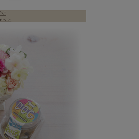
です
ら ＞