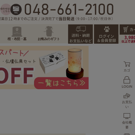
棺・布団・墓
お悔みのギフト
カゴ
LOGIN
お支払
い
会社概
要