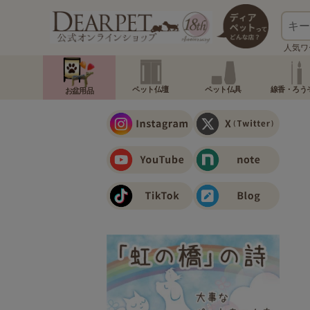
人気ワ
ペット仏壇
ペット仏具
線香・ろう
お盆用品