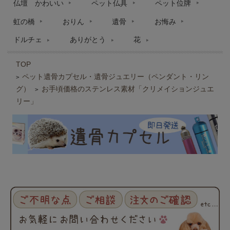
仏壇 かわいい
ペット仏具
ペット位牌
虹の橋
おりん
遺骨
お悔み
ドルチェ
ありがとう
花
TOP
ペット遺骨カプセル・遺骨ジュエリー（ペンダント・リン
>
グ）
お手頃価格のステンレス素材「クリメイションジュエ
>
リー」