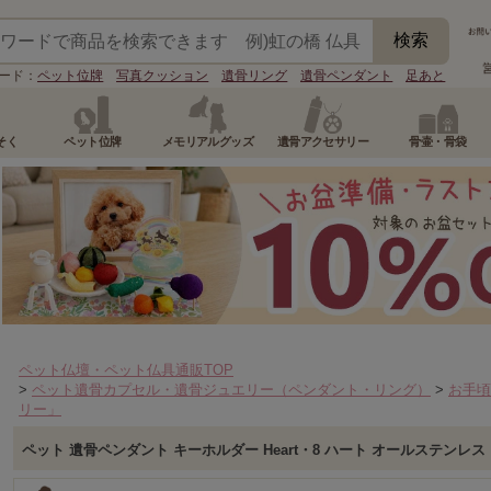
ード：
ペット位牌
写真クッション
遺骨リング
遺骨ペンダント
足あと
そく
ペット位牌
メモリアルグッズ
遺骨アクセサリー
骨壷・骨袋
ペット仏壇・ペット仏具通販TOP
>
ペット遺骨カプセル・遺骨ジュエリー（ペンダント・リング）
>
お手頃
リー」
ペット 遺骨ペンダント キーホルダー Heart・8 ハート オールステン