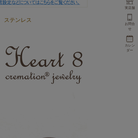
実店舗
 ステンレス
お問合
せ
カレン
ダー