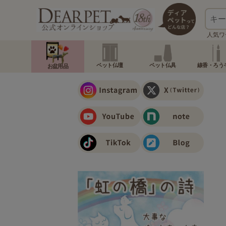
人気ワ
ペット仏壇
ペット仏具
線香・ろう
お盆用品