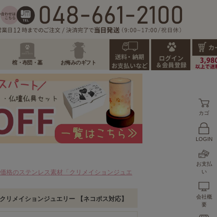
棺・布団・墓
お悔みのギフト
カゴ
LOGIN
お支払
価格のステンレス素材「クリメイションジュエ
い
会社概
レス クリメイションジュエリー 【ネコポス対応】
要