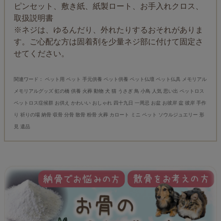
ピンセット、敷き紙、紙製ロート、お手入れクロス、
取扱説明書
※ネジは、ゆるんだり、外れたりするおそれがありま
す。ご心配な方は固着剤を少量ネジ部に付けて固定さ
せてください。
関連ワード： ペット用 ペット 手元供養 ペット供養 ペット仏壇 ペット仏具 メモリアル
メモリアルグッズ 虹の橋 供養 火葬 動物 犬 猫 うさぎ 鳥 小鳥 人気 思い出 ペットロス
ペットロス症候群 お供え かわいい おしゃれ 四十九日 一周忌 お盆 お彼岸 盆 彼岸 手作
り 祈りの場 納骨 収骨 分骨 散骨 粉骨 火葬 カロート ミニ ペット ソウルジュエリー 形
見 遺品