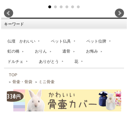
キーワード
仏壇 かわいい
ペット仏具
ペット位牌
虹の橋
おりん
遺骨
お悔み
ドルチェ
ありがとう
花
TOP
骨壷・骨袋
ミニ骨壷
>
>