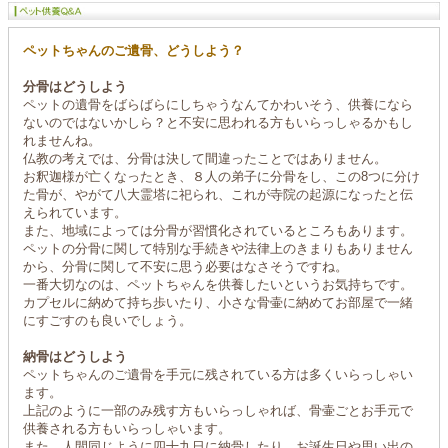
ペットちゃんのご遺骨、どうしよう？
分骨はどうしよう
ペットの遺骨をばらばらにしちゃうなんてかわいそう、供養になら
ないのではないかしら？と不安に思われる方もいらっしゃるかもし
れませんね。
仏教の考えでは、分骨は決して間違ったことではありません。
お釈迦様が亡くなったとき、８人の弟子に分骨をし、この8つに分け
た骨が、やがて八大霊塔に祀られ、これが寺院の起源になったと伝
えられています。
また、地域によっては分骨が習慣化されているところもあります。
ペットの分骨に関して特別な手続きや法律上のきまりもありません
から、分骨に関して不安に思う必要はなさそうですね。
一番大切なのは、ペットちゃんを供養したいというお気持ちです。
カプセルに納めて持ち歩いたり、小さな骨壷に納めてお部屋で一緒
にすごすのも良いでしょう。
納骨はどうしよう
ペットちゃんのご遺骨を手元に残されている方は多くいらっしゃい
ます。
上記のように一部のみ残す方もいらっしゃれば、骨壷ごとお手元で
供養される方もいらっしゃいます。
また、人間同じように四十九日に納骨したり、お誕生日や思い出の