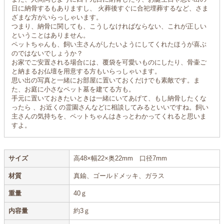
日に納骨するもありますし、 火葬後すぐに合祀埋葬するなど、さま
ざまな方がいらっしゃいます。
つまり、納骨に関しても、こうしなければならない、これが正しい
ということはありません。
ペットちゃんも、飼い主さんがしたいようにしてくれたほうが喜ぶ
のではないでしょうか？
お家でご安置される場合には、覆袋を可愛いものにしたり、骨壷ご
と納まるお仏壇を用意する方もいらっしゃいます。
思い出の写真と一緒にお部屋に置いておくだけでも素敵です。ま
た、お庭に小さなペット墓を建てる方も。
手元に置いておきたいときは一緒にいてあげて、もし納骨したくな
ったら 、お近くの霊園さんなどに相談してみるといいですね。飼い
主さんの気持ちを、ペットちゃんはきっとわかってくれると思いま
すよ。
サイズ
高48×幅22×奥22mm 口径7mm
材質
真鍮、ゴールドメッキ、ガラス
重量
40ｇ
内容量
約3ｇ