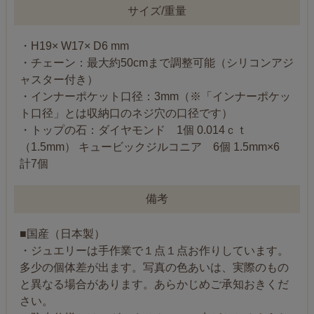
サイズ/重量
・H19× W17× D6 mm
・チェーン：最大約50cmまで調整可能（シリコンアジ
ャスター付き）
・インナーポケット口径：3mm（※「インナーポケッ
ト口径」とは収納口のネジ穴の口径です）
・トップの石：ダイヤモンド 1個 0.014ｃｔ
（1.5mm） キュービックジルコニア 6個 1.5mm×6
計7個
備考
■国産（日本製）
・ジュエリーは手作業で１点１点お作りしています。
多少の個体差が出ます。写真の色あいは、実際のもの
と異なる場合があります。あらかじめご承知おきくだ
さい。