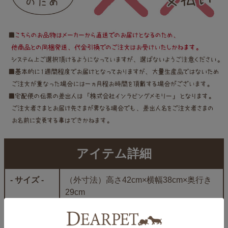
アイテム詳細
- サイズ -
（外寸法）高さ42cm×横幅38cm×奥行き
29cm
（内部寸法）高さ33cm×横幅34.5cm×奥
行き24.5cm