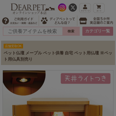
カテゴリ一覧
店舗受取OK
ペット仏壇 メープル ペット供養 自宅 ペット用仏壇 ※ペッ
ト用仏具別売り