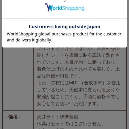
台の上からの高さ29cm、台の上からライ
トまでの高さ23cm
（台）高さ6cm×横幅34.5cm×奥行き15cm
（引き出し式台）横幅31cm×奥行き18cm
- 素材 -
MDF 楓調プリントシール
プリント仕上げと呼ばれる、木目柄を印
刷したシートを表面に貼る工法で製作さ
れています。木目が均一に整っており、
着色仕上げのものと比べても美しく、上
品な外観が特長です。
また、芯材にはMDF（合成木材）を使用
しているため、天然木に見られる反りや
収縮が起こりにくく、手頃な価格帯でも
安心してお使いいただけます。
- 備考 -
天井ライト標準装備
仏具はセットではございません。