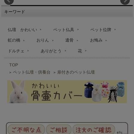
キーワード
仏壇 かわいい
ペット仏具
ペット位牌
虹の橋
おりん
遺骨
お悔み
ドルチェ
ありがとう
花
TOP
ペット仏壇・供養台
扉付きのペット仏壇
>
>