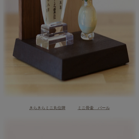
きらきらミニ丸位牌
ミニ骨壷 パール