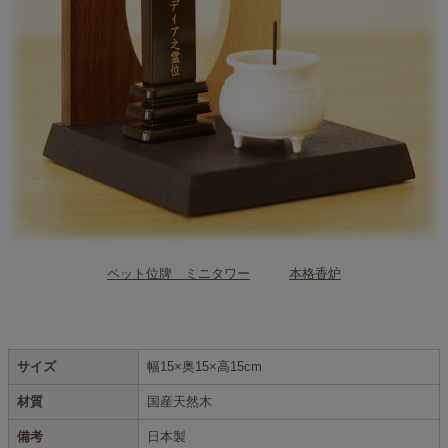
ペット位牌 ミニタワー
本格香炉
サイズ
幅15×奥15×高15cm
材質
国産天然木
備考
日本製