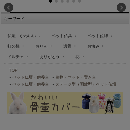
キーワード
仏壇 かわいい
ペット仏具
ペット位牌
虹の橋
おりん
遺骨
お悔み
ドルチェ
ありがとう
花
TOP
ペット仏壇・供養台
敷物・マット・置き台
>
>
ペット仏壇・供養台
ステージ型（開放型）ペット仏壇
>
>