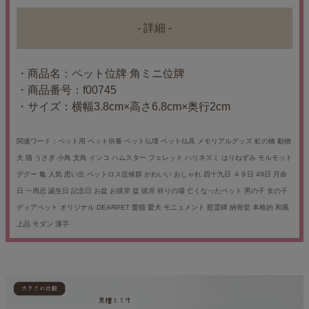
- 詳細 -
・商品名：ペット位牌 角ミニ位牌
・商品番号：f00745
・サイズ：横幅3.8cm×高さ6.8cm×奥行2cm
関連ワード：ペット用 ペット供養 ペット仏壇 ペット仏具 メモリアルグッズ 虹の橋 動物
犬 猫 うさぎ 小鳥 文鳥 インコ ハムスター フェレット ハリネズミ はりねずみ モルモット
デグー 亀 人気 思い出 ペットロス症候群 かわいい おしゃれ 四十九日 ４９日 49日 月命
日 一周忌 誕生日 記念日 お盆 お彼岸 盆 彼岸 祈りの場 亡くなったペット 男の子 女の子
ディアペット オリジナル DEARPET 愛猫 愛犬 モニュメント 慰霊碑 納骨堂 本格的 和風
上品 モダン 漢字