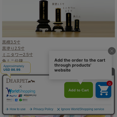
黒檀3.5寸
黒塗り2.5寸
ミニタワー2.5寸
角ミニ位牌
こちらもございます