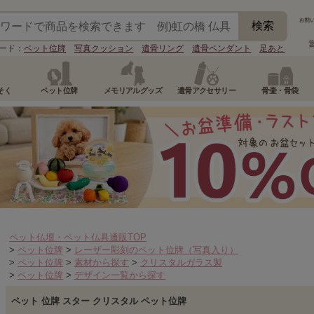
ード：
ペット位牌
写真クッション
遺骨リング
遺骨ペンダント
足あと
そく
ペット位牌
メモリアルグッズ
遺骨アクセサリー
骨壷・骨袋
ペット仏壇・ペット仏具通販TOP
>
ペット位牌
>
レーザー彫刻のペット位牌（写真入り）
>
ペット位牌
>
素材から探す
>
クリスタルガラス製
>
ペット位牌
>
デザイン一覧から探す
ペット 位牌 スター クリスタル ペット位牌