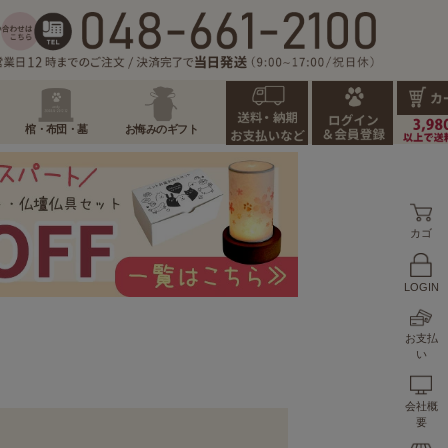
棺・布団・墓
お悔みのギフト
カゴ
LOGIN
お支払
い
会社概
要