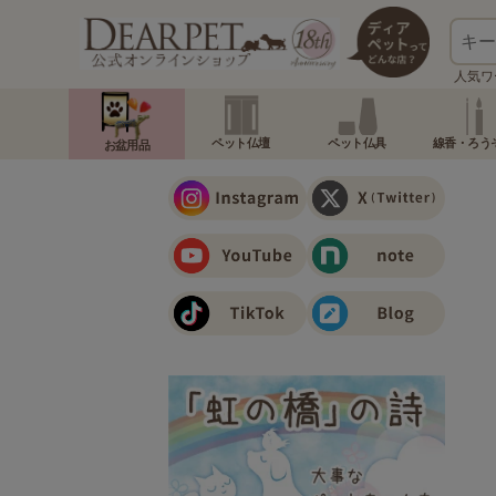
人気ワ
ペット仏壇
ペット仏具
線香・ろう
お盆用品