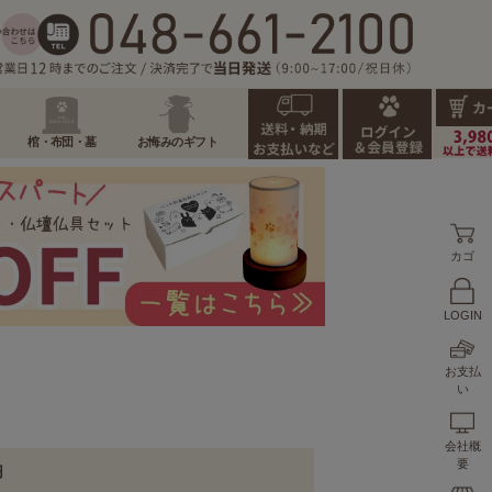
棺・布団・墓
お悔みのギフト
カゴ
LOGIN
お支払
い
会社概
要
円