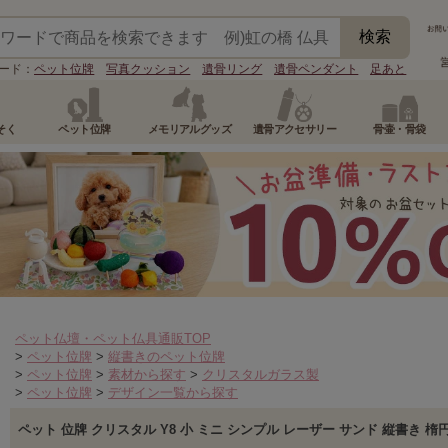
ード：
ペット位牌
写真クッション
遺骨リング
遺骨ペンダント
足あと
そく
ペット位牌
メモリアルグッズ
遺骨アクセサリー
骨壷・骨袋
ペット仏壇・ペット仏具通販TOP
>
ペット位牌
>
縦書きのペット位牌
>
ペット位牌
>
素材から探す
>
クリスタルガラス製
>
ペット位牌
>
デザイン一覧から探す
ペット 位牌 クリスタル Y8 小 ミニ シンプル レーザー サンド 縦書き 楕