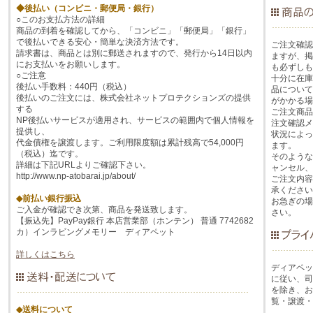
◆後払い（コンビニ・郵便局・銀行）
○このお支払方法の詳細
商品の到着を確認してから、「コンビニ」「郵便局」「銀行」
で後払いできる安心・簡単な決済方法です。
ご注文確認
請求書は、商品とは別に郵送されますので、発行から14日以内
ますが、掲
にお支払いをお願いします。
も必ずしも
○ご注意
十分に在庫
後払い手数料：440円（税込）
品について
後払いのご注文には、株式会社ネットプロテクションズの提供
がかかる場
する
ご注文商品
NP後払いサービスが適用され、サービスの範囲内で個人情報を
注文確認メ
提供し、
状況によっ
代金債権を譲渡します。ご利用限度額は累計残高で54,000円
ます。
（税込）迄です。
そのような
詳細は下記URLよりご確認下さい。
ャンセル、
http://www.np-atobarai.jp/about/
ご注文内容
承ください
◆前払い銀行振込
お急ぎの場
ご入金が確認でき次第、商品を発送致します。
さい。
【振込先】PayPay銀行 本店営業部（ホンテン） 普通 7742682
カ）インラビングメモリー ディアペット
詳しくはこちら
ディアペッ
に従い、司
を除き、お
覧・譲渡・
◆送料について