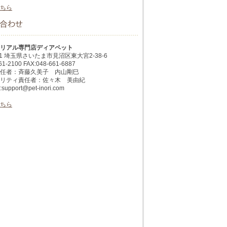
ちら
リアル専門店ディアペット
051 埼玉県さいたま市見沼区東大宮2-38-6
61-2100 FAX:048-661-6887
任者：斉藤久美子 内山剛巳
リティ責任者：佐々木 美由紀
pport@pet-inori.com
ちら