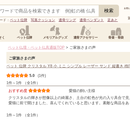
ード：
ペット位牌
写真クッション
遺骨リング
遺骨ペンダント
足あと
そく
ペット位牌
メモリアルグッズ
遺骨アクセサリー
骨壷・骨袋
ペット仏壇・ペット仏具通販TOP
> ご家族さまの声
ご家族さまの声
ペット 位牌 クリスタル Y8 小 ミニ シンプル レーザー サンド 縦書き 楕
5.0
(1件)
1件～1件 （全1件）
おすすめ度
愛猫の飼い主様
クリスタルの輝きが想像以上の綺麗さ、土台の虹色が光の入り具合で見
愛猫に前で開けました、喜んでくれていると思います。素敵な商品をあ
1件～1件 （全1件）