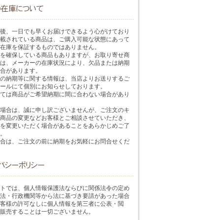
後、一日でも早くお届けできるよう心がけており
載されている商品は、ご購入可能な状態にあって
在庫を保証するものではありません。
を確保している商品もありますが、お取り寄せ商
は、メーカーの在庫状況により、欠品または納期
合があります。
の納期等に関する情報は、当店よりお送りするご
ールにて個別にお知らせしております。
ては商品がご希望納期に間に合わない場合があり
場合は、誠に申し訳ございませんが、ご注文のキ
商品の変更などお客様とご相談させていただき、
を変更いただく場合があることをあらかじめご了
。
合は、ご注文の前に納期をお気軽にお問合せくだ
トでは、個人情報保護法ならびに関係法令の定め
法・行政機関等から法に基づき要請があった場合
客様の許可なしに個人情報を第三者に公表・閲
販売することは一切ございません。