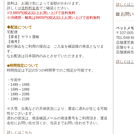
送料は、お届け先によって金額がかわります。
詳しくはこ
詳しくは
送料料金表
でご確認ください。
※3,980円(税込)以上お買い上げで送料無料
※沖縄県・離島は9800円(税込)以上お買い上げで送料無料
◆配送について
ペットメモ
宅配便
〒337-0
【業者】ヤマト運輸
TEL:048-6
【備考】
店舗運営責
銀行振込をご利用の場合は、ご入金を確認後の発送となりま
店舗セキュ
す。
店舗連絡先:su
なお配送は日本国内のみとさせていただきます。
詳しくはこ
◆時間指定について
時間指定は下記の5つの時間帯でのご指定が可能です。
・午前中
・14時～16時
・16時～18時
・18時～20時
・19時～21時
※大雪、台風などの天候状況により、運送に遅れが生じる可能
性がございます。
遅れの状況は、発送確認メールの発送番号をご利用頂き、運送
会社にお問い合せ頂くか、当店までお問い合わせ下さい。
詳しくはこちら