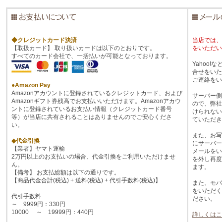
◆クレジットカード決済
当店では、
【取扱カード】 取り扱いカードは以下のとおりです。
をいただい
すべてのカード会社で、一括払いが可能となっております。
Yahoo
合せをいた
ご連絡をい
●Amazon Pay
Amazonアカウントに登録されているクレジットカード、および
サーバー側
Amazonギフト券残高でお支払いいただけます。Amazonアカウ
ので、弊社
ントに登録されているお支払い情報（クレジットカード番号
けられない
等）が当店に共有されることはありませんのでご安心くださ
ていただき
い。
また、お写
◆代金引換
にサーバー
【業者】ヤマト運輸
メールをい
2万円以上のお支払いの場合、代金引換をご利用いただけませ
を外し再度
ん。
ます。
【備考】 お支払総額は以下の通りです。
【商品代金合計(税込) + 送料(税込) + 代引手数料(税込)】
また、モバ
をいただく
代引手数料
ださい。
～ 9999円：330円
10000 ～ 19999円：440円
詳しくはこ