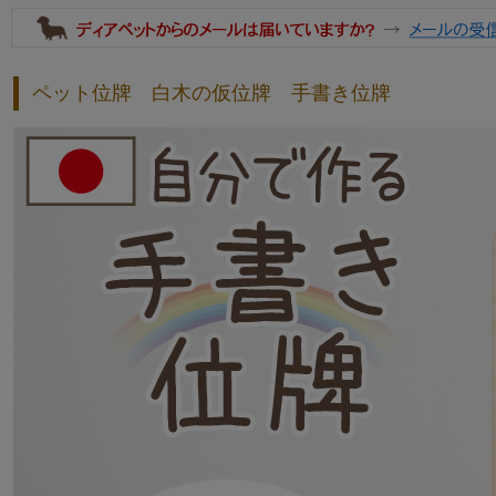
ペット位牌 白木の仮位牌 手書き位牌