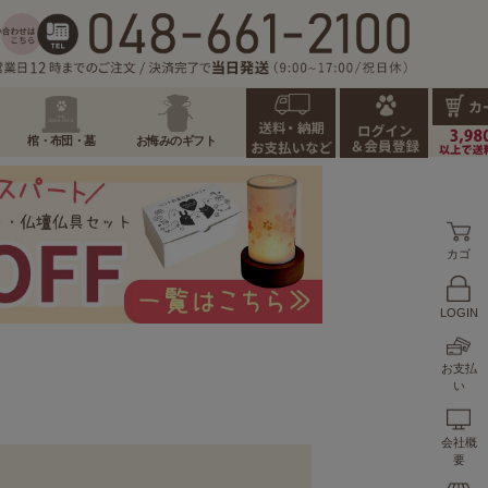
棺・布団・墓
お悔みのギフト
カゴ
LOGIN
お支払
い
会社概
要