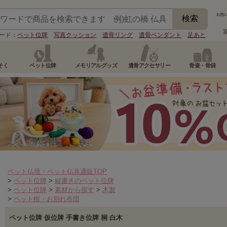
ード：
ペット位牌
写真クッション
遺骨リング
遺骨ペンダント
足あと
そく
ペット位牌
メモリアルグッズ
遺骨アクセサリー
骨壷・骨袋
ペット仏壇・ペット仏具通販TOP
>
ペット位牌
>
縦書きのペット位牌
>
ペット位牌
>
素材から探す
>
木製
>
ペット棺・お別れ布団
ペット位牌 仮位牌 手書き位牌 桐 白木