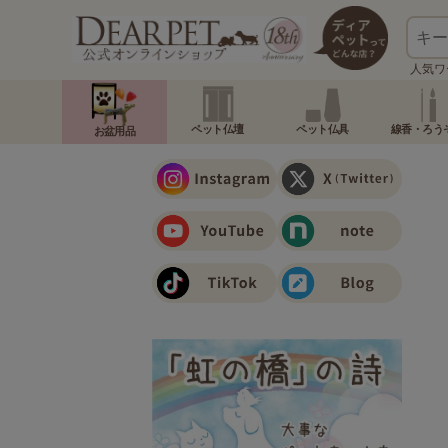
人気ワ
ペット仏壇
ペット仏具
線香・ろう
お盆用品