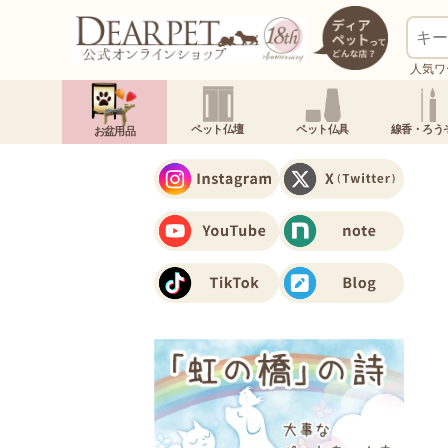
人気ワ
ペット仏壇
ペット仏具
線香・ろう
お盆用品