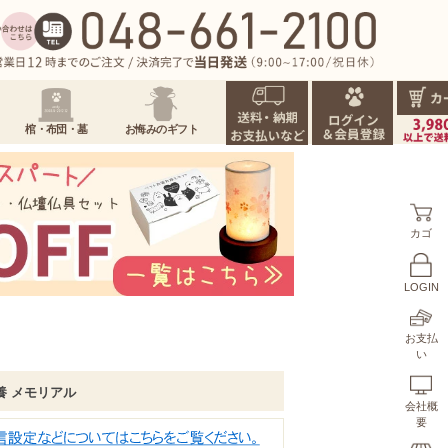
棺・布団・墓
お悔みのギフト
カゴ
LOGIN
お支払
い
供養 メモリアル
会社概
要