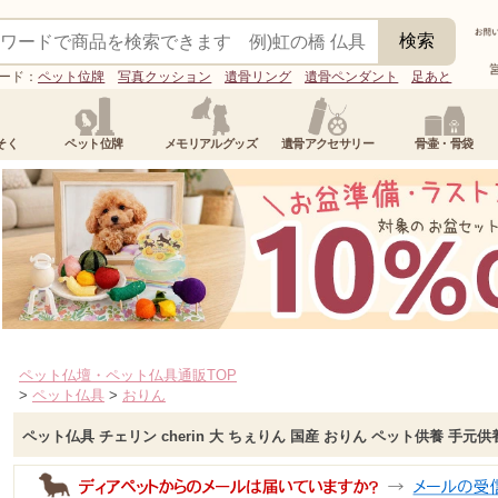
ード：
ペット位牌
写真クッション
遺骨リング
遺骨ペンダント
足あと
そく
ペット位牌
メモリアルグッズ
遺骨アクセサリー
骨壷・骨袋
ペット仏壇・ペット仏具通販TOP
>
ペット仏具
>
おりん
ペット仏具 チェリン cherin 大 ちぇりん 国産 おりん ペット供養 手元