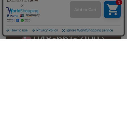
ペット火葬にお困りの方
ペットと入れる霊園紹介
● お問い合わせはこちら ●
ペットメモリアル専門店ディアペット お客さま相談窓
口
※電話アプリが起動します。
受付時間：9~17時/祝休
営業日カレンダー
〒337-0051 埼玉県さいたま市見沼区東大宮2-38-6
TEL:048-661-2100 FAX:048-661-6887
運営会社:
株式会社インラビングメモリー
〒102-0083 東京都千代田区麹町5-6-4
TEL:03-6265-4986
店舗運営責任者:斉藤久美子 内山剛巳