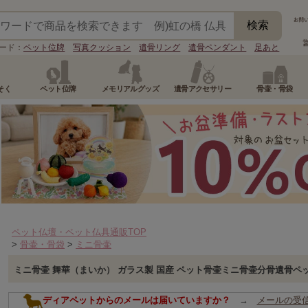
ード：
ペット位牌
写真クッション
遺骨リング
遺骨ペンダント
足あと
そく
ペット位牌
メモリアルグッズ
遺骨アクセサリー
骨壷・骨袋
ペット仏壇・ペット仏具通販TOP
>
骨壷・骨袋
>
ミニ骨壷
ミニ骨壷 舞華（まいか） ガラス製 国産 ペット骨壷ミニ骨壷分骨遺骨ペ
ディアペットからのメールは届いていますか？
→
メールの受