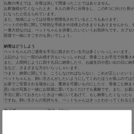
仏教の考えでは、分骨は決して間違ったことではありません。
お釈迦様が亡くなったとき、８人の弟子に分骨をし、この8つに分けた骨
になったと伝えられています。
また、地域によっては分骨が習慣化されているところもあります。
ペットの分骨に関して特別な手続きや法律上のきまりもありませんから、
一番大切なのは、ペットちゃんを供養したいというお気持ちです。カプセ
部屋で一緒にすごすのも良いでしょう。
納骨はどうしよう
ペットちゃんのご遺骨を手元に残されている方は多くいらっしゃいます。
上記のように一部のみ残す方もいらっしゃれば、骨壷ごとお手元で供養さ
また、人間同じように四十九日に納骨したり、お誕生日や思い出の日に納
るなど、さまざまな方がいらっしゃいます。
つまり、納骨に関しても、こうしなければならない、これが正しいという
ペットちゃんも、飼い主さんがしたいようにしてくれたほうが喜ぶのでは
お家でご安置される場合には、覆袋を可愛いものにしたり、骨壷ごと納ま
思い出の写真と一緒にお部屋に置いておくだけでも素敵です。また、お庭
手元に置いておきたいときは一緒にいてあげて、もし納骨したくなったら
ですね。飼い主さんの気持ちを、ペットちゃんはきっとわかってくれると
サイズ
底径 52mm
高さ 85mm
口径 20mm
素材
ガラス
備考
日本製（富山県）