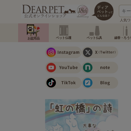
人気ワ
ペット仏壇
ペット仏具
線香・ろう
お盆用品