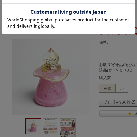
ミニ骨壷 舞華（まい
骨ペット 骨ペット仏
価格:
お取り寄せ品のため
返品はできません:
購入数:
在庫
〇