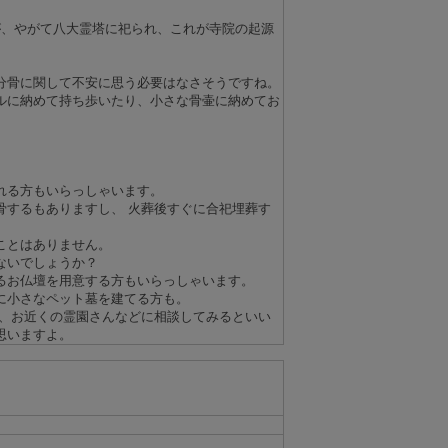
が、やがて八大霊塔に祀られ、これが寺院の起源
分骨に関して不安に思う必要はなさそうですね。
ルに納めて持ち歩いたり、小さな骨壷に納めてお
れる方もいらっしゃいます。
骨するもありますし、 火葬後すぐに合祀埋葬す
ことはありません。
ないでしょうか？
るお仏壇を用意する方もいらっしゃいます。
に小さなペット墓を建てる方も。
 、お近くの霊園さんなどに相談してみるといい
思いますよ。