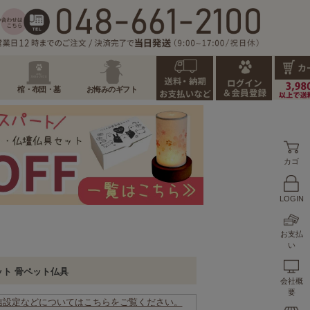
棺・布団・墓
お悔みのギフト
カゴ
LOGIN
お支払
い
ット 骨ペット仏具
会社概
要
信設定などについてはこちらをご覧ください。