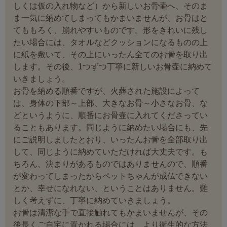
しくは仮の入れ物など）から新しいお骨壷へ、そのま
ま一気に納めてしまってもかまいませんが、お骨はと
てももろく、崩れやすいものです。形をきれいに残し
たい場合には、タオルなどクッションになるものの上
に紙を敷いて、その上にいったん全てのお骨を取り出
します。その後、1つずつ丁寧に新しいお骨壷に納めて
いきましょう。
お骨を納める順番ですが、火葬された施設によって
は、身体の下部～上部、大きなお骨～小さなお骨、な
どというように、順番にお骨壷に入れてくださってい
ることもあります。同じように納めたい場合にも、先
にご説明しましたとおり、いったんお骨を全部取り出
して、同じように納めていただければ大丈夫です。も
ちろん、決まりがあるものではありませんので、順番
が変わってしまったからペットちゃんが成仏できない
とか、幸せになれない、ということはありません。難
しく考えずに、丁寧に納めていきましょう。
お骨は清潔な手で直接触れてもかまいませんが、その
後長くご自宅に置かれる場合には、より衛生的な方法