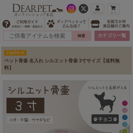
カテゴリ一覧
店舗受取OK
ペット骨壷 名入れ シルエット骨壷 3寸サイズ【送料無
料】