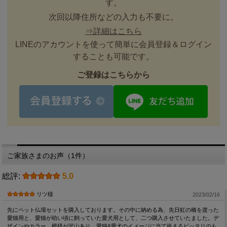
す。
次回以降住所などの入力も不要に。
⇒詳細はこちら
LINEのアカウントを使って簡単に会員登録＆ログイン
することも可能です。
ご登録はこちらから
ご家族さまのお声（1件）
総評:
5.0
リツ様
2023/02/16
先にペット仏壇セットを購入しております。その中に納める為、先日虹の橋を渡った
愛猫用と、愛猫が幼い頃に飼っていた愛犬用として、二つ購入させていたました。デ
ザインやカラー、模様が沢山あり、愛猫&愛犬のイメージに当て嵌まるピッタリのも