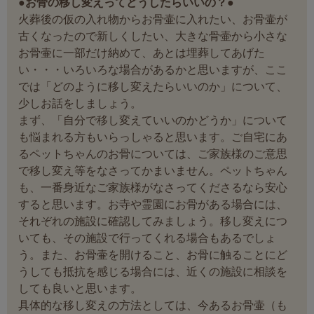
●お骨の移し変えってどうしたらいいの？●
火葬後の仮の入れ物からお骨壷に入れたい、お骨壷が
古くなったので新しくしたい、大きな骨壷から小さな
お骨壷に一部だけ納めて、あとは埋葬してあげた
い・・・いろいろな場合があるかと思いますが、ここ
では「どのように移し変えたらいいのか」について、
少しお話をしましょう。
まず、「自分で移し変えていいのかどうか」について
も悩まれる方もいらっしゃると思います。ご自宅にあ
るペットちゃんのお骨については、ご家族様のご意思
で移し変え等をなさってかまいません。ペットちゃん
も、一番身近なご家族様がなさってくださるなら安心
すると思います。お寺や霊園にお骨がある場合には、
それぞれの施設に確認してみましょう。移し変えにつ
いても、その施設で行ってくれる場合もあるでしょ
う。また、お骨壷を開けること、お骨に触ることにど
うしても抵抗を感じる場合には、近くの施設に相談を
しても良いと思います。
具体的な移し変えの方法としては、今あるお骨壷（も