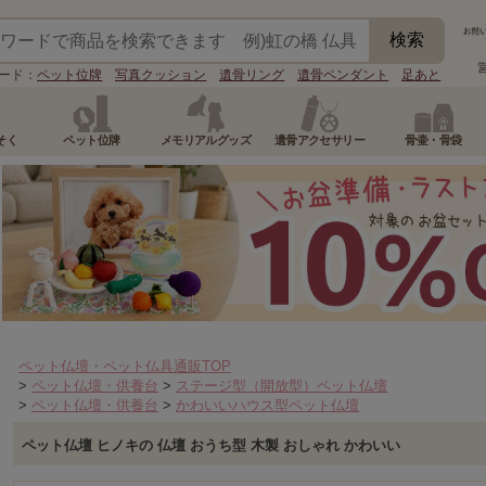
ード：
ペット位牌
写真クッション
遺骨リング
遺骨ペンダント
足あと
そく
ペット位牌
メモリアルグッズ
遺骨アクセサリー
骨壷・骨袋
ペット仏壇・ペット仏具通販TOP
>
ペット仏壇・供養台
>
ステージ型（開放型）ペット仏壇
>
ペット仏壇・供養台
>
かわいいハウス型ペット仏壇
ペット仏壇 ヒノキの 仏壇 おうち型 木製 おしゃれ かわいい