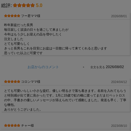
総評:
5.0
フー君ママ様
2026/08/01
昨年新盆だった長男
毎日寂しく涙涙の日々を過ごして来ましたが
今年はもう少しお迎えの品を増やしたく
注文しました
とても可愛らしく
きっと長男もこれを目安にお盆は一目散に帰って来てくれると思います
思っていた以上に可愛です
お店からのコメント
2026/08/02
コロンママ様
2024/04/12
とても可愛いらしい小さな提灯。優しい明るさで落ち着きます。名前を入れてもらう
と特別感が出て更に良かったです。1月に15歳で虹の橋に渡ってまだまだペットロス
の中、手書きの優しいメッセージが添えられていて感動しました。発送も早く、丁寧
な梱包。
ありがとうございました。
チャー様
2023/08/10