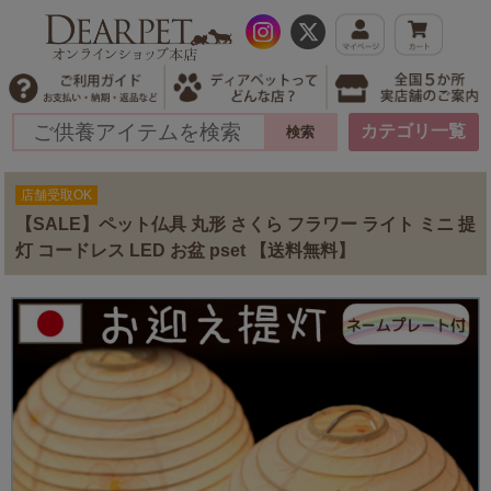
カテゴリ一覧
店舗受取OK
【SALE】ペット仏具 丸形 さくら フラワー ライト ミニ 提
灯 コードレス LED お盆 pset 【送料無料】