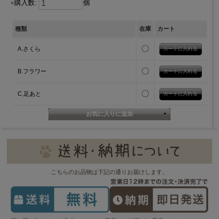
購入数:
個
種類
在庫
カート
〇
A.さくら
〇
B.フラワー
〇
C.足あと
こちらのお品物は下記の通りお届けします。