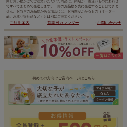
同じ買い物かごでご注文いただいた商品は、納期が一番遅いものにあわせ
てすべてまとめて発送します。一部のお品物を先に発送することはできま
せん。お急ぎのお品物がある場合には、お時間がかかるもの（オーダー
品、お取り寄せ品など）とは別にご注文ください。
ご利用案内
営業日カレンダー
お問い合わせ
・
・
・
初めての方向けご案内ページはこちら