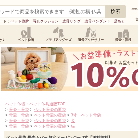
ード：
ペット位牌
写真クッション
遺骨リング
遺骨ペンダント
足あと
そく
ペット位牌
メモリアルグッズ
遺骨アクセサリー
骨壷・骨袋
ペット仏壇・ペット仏具通販TOP
>
骨壷・骨袋
>
ペット骨壷の覆袋
>
骨壷・骨袋
>
ペット骨壷の覆袋
>
3寸 ペット骨袋
>
骨壷・骨袋
>
ペット骨壷の覆袋
>
犬
>
骨壷・骨袋
>
ペット骨壷の覆袋
>
猫
ペット骨袋 骨壷カバー 虹色オーガンジー 3寸【送料無料】