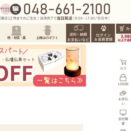
棺・布団・墓
お悔みのギフト
カゴ
LOGIN
お支払
い
会社概
要