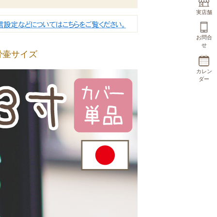
実店舗
お問合
せ
骨壷サイズ
カレン
ダー