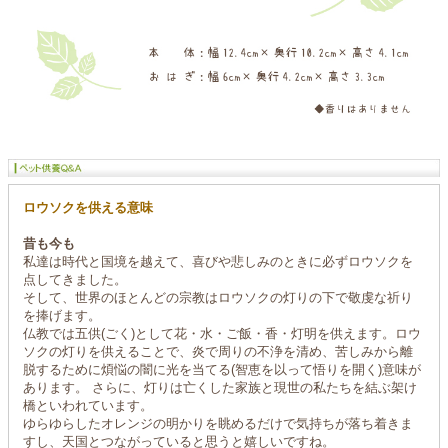
ロウソクを供える意味
昔も今も
私達は時代と国境を越えて、喜びや悲しみのときに必ずロウソクを
点してきました。
そして、世界のほとんどの宗教はロウソクの灯りの下で敬虔な祈り
を捧げます。
仏教では五供(ごく)として花・水・ご飯・香・灯明を供えます。ロウ
ソクの灯りを供えることで、炎で周りの不浄を清め、苦しみから離
脱するために煩悩の闇に光を当てる(智恵を以って悟りを開く)意味が
あります。 さらに、灯りは亡くした家族と現世の私たちを結ぶ架け
橋といわれています。
ゆらゆらしたオレンジの明かりを眺めるだけで気持ちが落ち着きま
すし、天国とつながっていると思うと嬉しいですね。