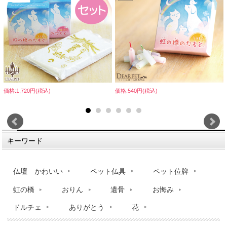
価格:1,720円(税込)
価格:540円(税込)
キーワード
仏壇 かわいい
ペット仏具
ペット位牌
虹の橋
おりん
遺骨
お悔み
ドルチェ
ありがとう
花