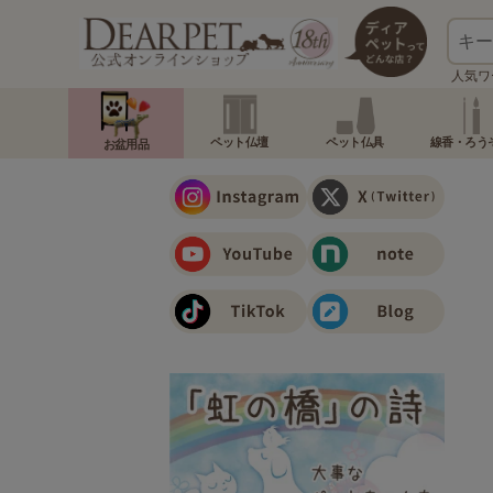
人気ワ
ペット仏壇
ペット仏具
線香・ろう
お盆用品