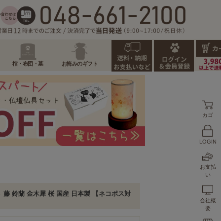
棺・布団・墓
お悔みのギフト
カゴ
LOGIN
お支払
い
 藤 鈴蘭 金木犀 桜 国産 日本製 【ネコポス対
会社概
要