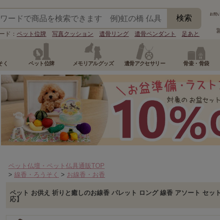
ード：
ペット位牌
写真クッション
遺骨リング
遺骨ペンダント
足あと
そく
ペット位牌
メモリアルグッズ
遺骨アクセサリー
骨壷・骨袋
ペット仏壇・ペット仏具通販TOP
>
線香・ろうそく
>
お線香・お香
ペット お供え 祈りと癒しのお線香 パレット ロング 線香 アソート セット
応】