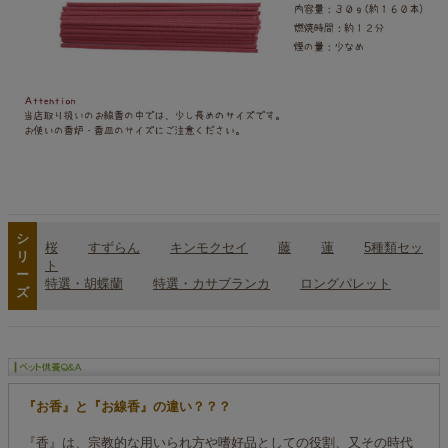
シ
桜
すずらん
キンモクセイ
藤
蓮
5種類セッ
リ
ト
ー
特選・胡蝶蘭
特選・カサブランカ
ロングパレット
ズ
『お香』と『お線香』の違い？？？
『香』は、宗教的な用いられ方や嗜好品としての役割、又その時代