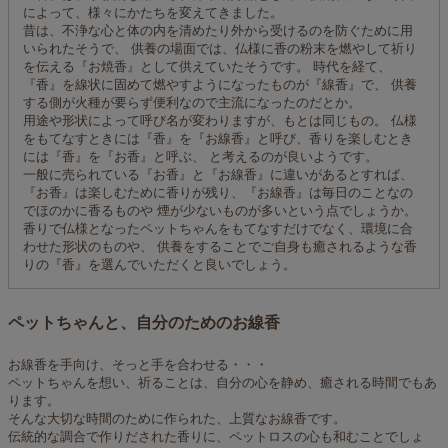
によって、様々にかたちを変えてきました。
昔は、不浄な心と体の内を清めたり外から受けるのを防ぐために用
いられたそうで、 供養の場面では、仏様に香の粉末を燃やして祈り
を伝える『お焼香』として供えていたそうです。 時代を経て、
『香』を線状に固めて燃やすようになったものが『線香』で、 供養
する側が火種が要らず便利なので主流になったのだとか。
用途や形状によって呼び名が変わりますが、もとは同じもの。 仏様
をもてなすときには『香』を『お線香』と呼び、香りを楽しむとき
には『香』を『お香』と呼ぶ、 と考えるのが良いようです。
一般に売られている『お香』と『お線香』に違いがあるとすれば、
『お香』は楽しむために香りが残り、『お線香』は毎日のことなの
でほのかに香るものや 煙が少ないものが多いという点でしょうか。
香りで仏様となったペットちゃんをもてなすだけでなく、環境に合
わせた形状のものや、 供養をすることでご自身も癒されるような香
りの『香』を選んでいただくと良いでしょう。
ペットちゃんと、自分のためのお線香
お線香を手向け、そっと手を合わせる・・・
ペットちゃんを想い、祈ることは、自分の心を静め、癒される時間でもあ
ります。
そんな大切な時間のために作られた、上質なお線香です。
伝統的な調合で作りだされた香りに、ペットロスの心も和むことでしょ