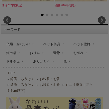
価格:820円(税込)
価格:820円(税込)
キーワード
仏壇 かわいい
ペット仏具
ペット位牌
虹の橋
おりん
遺骨
お悔み
ドルチェ
ありがとう
花
TOP
線香・ろうそく
お線香・お香
>
>
線香・ろうそく
お線香・お香
ミニ寸線香（長さ
>
>
>
9.5cm以下）