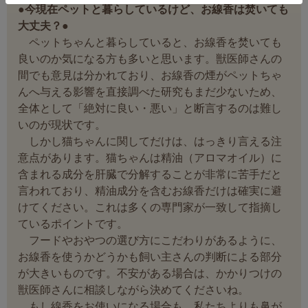
●今現在ペットと暮らしているけど、お線香は焚いても
大丈夫？●
ペットちゃんと暮らしていると、お線香を焚いても
良いのか気になる方も多いと思います。獣医師さんの
間でも意見は分かれており、お線香の煙がペットちゃ
んへ与える影響を直接調べた研究もまだ少ないため、
全体として「絶対に良い・悪い」と断言するのは難し
いのが現状です。
しかし猫ちゃんに関してだけは、はっきり言える注
意点があります。猫ちゃんは精油（アロマオイル）に
含まれる成分を肝臓で分解することが非常に苦手だと
言われており、精油成分を含むお線香だけは確実に避
けてください。これは多くの専門家が一致して指摘し
ているポイントです。
フードやおやつの選び方にこだわりがあるように、
お線香を使うかどうかも飼い主さんの判断による部分
が大きいものです。不安がある場合は、かかりつけの
獣医師さんに相談しながら決めてくださいね。
もし線香をお使いになる場合も、私たちよりも鼻が