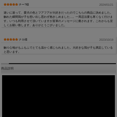
チー?様
2024/01/21
迷いに迷って、愛犬の色とフアフアが大好きだったのでこちらの商品に決めました。
触れた瞬間我が子を想い出し思わず抱きしめました…。一周忌法要も寒くなく行けま
す。いつも利用させて頂いていますが直筆のメッセージに癒されます。これからも宜
しくお願い致します。ありがとうございました。
ナカ様
2023/10/19
触り心地がもふもふでとても温かく感じられました。大好きな我が子も満足している
と思います。
商品説明