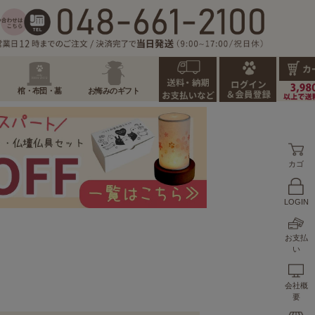
棺・布団・墓
お悔みのギフト
カゴ
LOGIN
お支払
い
会社概
要