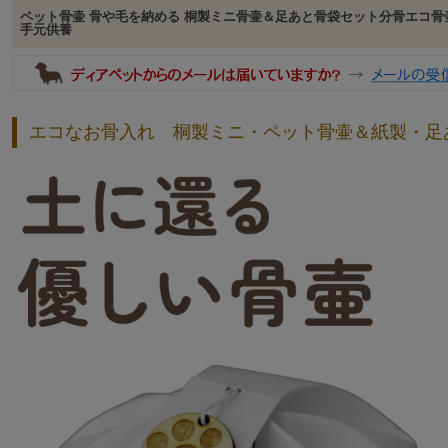
ペット骨壷 骨や毛を納める 桐製ミニ骨壷＆足あと骨袋セット分骨エコ
手元供養
エコなお骨入れ 桐製ミニ・ペット骨壷＆紙製・足