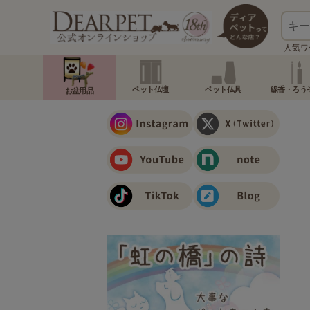
人気ワ
ペット仏壇
ペット仏具
線香・ろう
お盆用品