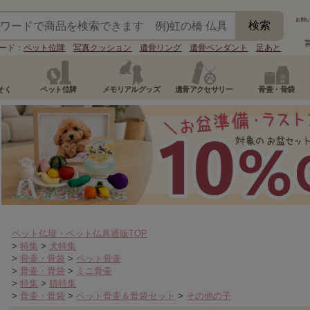
ード：
ペット位牌
写真クッション
遺骨リング
遺骨ペンダント
足あと
そく
ペット位牌
メモリアルグッズ
遺骨アクセサリー
骨壷・骨袋
ペット仏壇・ペット仏具通販TOP
>
特集
>
犬特集
>
骨壷・骨袋
>
ペット骨壷
>
骨壷・骨袋
>
ミニ骨壷
>
特集
>
猫特集
>
骨壷・骨袋
>
ペット骨壷＆骨袋セット
>
その他の子