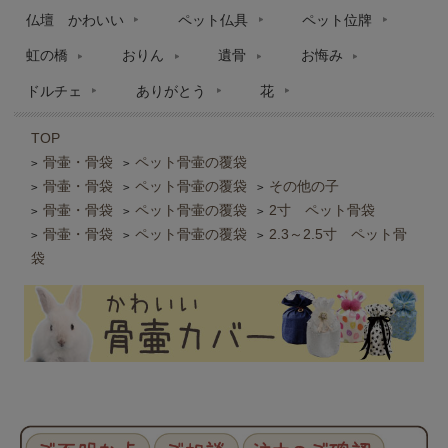
仏壇 かわいい
ペット仏具
ペット位牌
虹の橋
おりん
遺骨
お悔み
ドルチェ
ありがとう
花
TOP
骨壷・骨袋
ペット骨壷の覆袋
>
>
骨壷・骨袋
ペット骨壷の覆袋
その他の子
>
>
>
骨壷・骨袋
ペット骨壷の覆袋
2寸 ペット骨袋
>
>
>
骨壷・骨袋
ペット骨壷の覆袋
2.3～2.5寸 ペット骨
>
>
>
袋