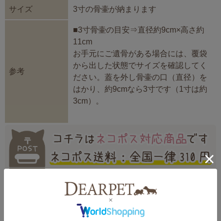
サイズ
3寸の骨壷が納まります
■3寸骨壷の目安⇒直径約9cm×高さ約
11cm
お手元にご遺骨がある場合には、覆袋
から出した状態でサイズを確認してく
参考
ださい。蓋を外し骨壷の口（直径）を
はかり、約9cmなら3寸です（1寸は約
3cm）。