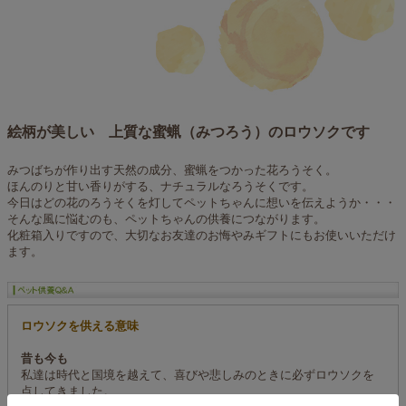
絵柄が美しい 上質な蜜蝋（みつろう）のロウソクです
みつばちが作り出す天然の成分、蜜蝋をつかった花ろうそく。
ほんのりと甘い香りがする、ナチュラルなろうそくです。
今日はどの花のろうそくを灯してペットちゃんに想いを伝えようか・・・
そんな風に悩むのも、ペットちゃんの供養につながります。
化粧箱入りですので、大切なお友達のお悔やみギフトにもお使いいただけ
ます。
ロウソクを供える意味
昔も今も
私達は時代と国境を越えて、喜びや悲しみのときに必ずロウソクを
点してきました。