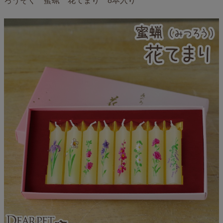
ろうそく 蜜蝋 花てまり 8本入り