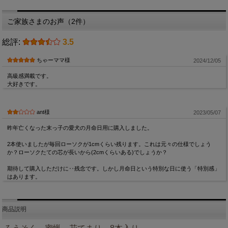
ご家族さまのお声（2件）
総評:
3.5
ちゃーママ様
2024/12/05
高級感満載です。
大好きです。
ant様
2023/05/07
昨年亡くなった末っ子の愛犬の月命日用に購入しました。
2本使いましたが毎回ローソクが1cmくらい残ります。これは元々の仕様でしょう
か？ローソクたての芯が長いから(2cmくらいある)でしょうか？
期待して購入しただけに‥残念です。しかし月命日という特別な日に使う「特別感」
はあります。
商品説明