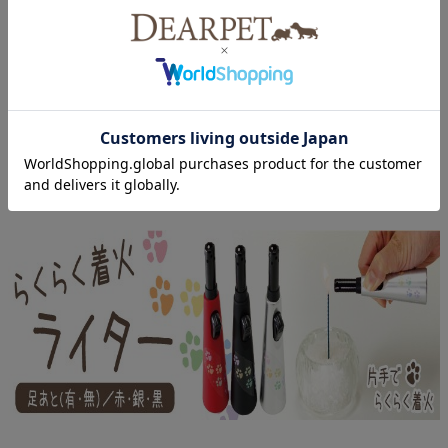
そして、世界のほとんどの宗教はロウソクの灯りの下で敬虔な祈り
を捧げます。
仏教では五供(ごく)として花・水・ご飯・香・灯明を供えます。ロウ
ソクの灯りを供えることで、炎で周りの不浄を清め、苦しみから離
脱するために煩悩の闇に光を当てる(智恵を以って悟りを開く)意味が
あります。 さらに、灯りは亡くした家族と現世の私たちを結ぶ架け
橋といわれています。
ゆらゆらしたオレンジの明かりを眺めるだけで気持ちが落ち着きま
すし、天国とつながっていると思うと嬉しいですね。
祈りの場で亡くした家族を偲ぶとき、『心が元気になる』良いロウ
ソクをお選びいただきたいです。