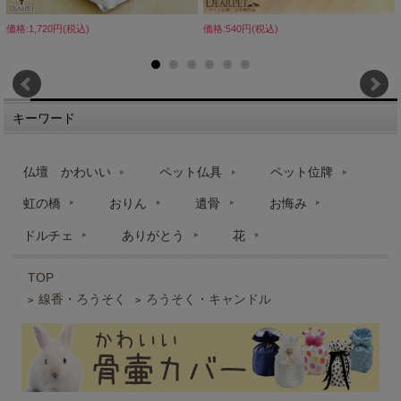
価格:1,720円(税込)
価格:540円(税込)
キーワード
仏壇 かわいい
ペット仏具
ペット位牌
虹の橋
おりん
遺骨
お悔み
ドルチェ
ありがとう
花
TOP
線香・ろうそく
ろうそく・キャンドル
>
>