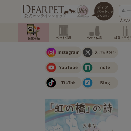
人気ワ
ペット仏壇
ペット仏具
線香・ろう
お盆用品