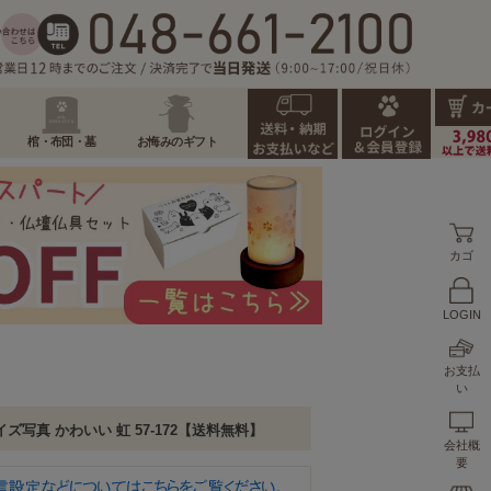
棺・布団・墓
お悔みのギフト
カゴ
LOGIN
お支払
い
写真 かわいい 虹 57-172【送料無料】
会社概
要