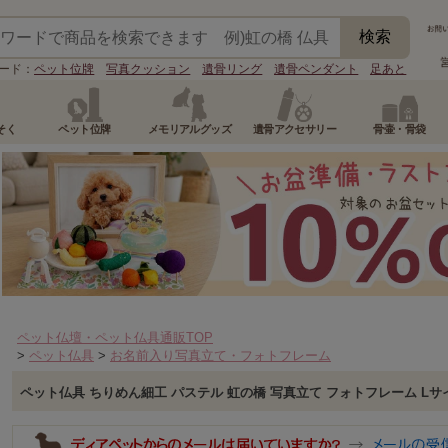
ード：
ペット位牌
写真クッション
遺骨リング
遺骨ペンダント
足あと
そく
ペット位牌
メモリアルグッズ
遺骨アクセサリー
骨壷・骨袋
ペット仏壇・ペット仏具通販TOP
>
ペット仏具
>
お名前入り写真立て・フォトフレーム
ペット仏具 ちりめん細工 パステル 虹の橋 写真立て フォトフレーム Lサイズ